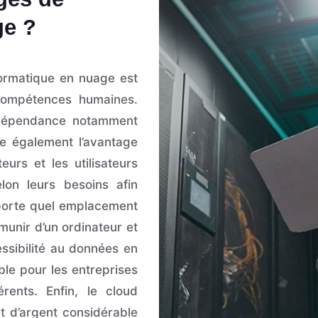
ge ?
formatique en nuage est
 compétences humaines.
e dépendance notamment
e également l’avantage
teurs et les utilisateurs
lon leurs besoins afin
mporte quel emplacement
munir d’un ordinateur et
essibilité au données en
le pour les entreprises
rents. Enfin, le cloud
t d’argent considérable